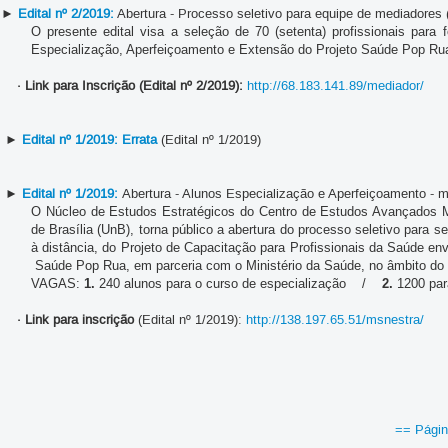
►
Edital nº 2/2019:
Abertura - Processo seletivo para equipe de mediadores 
O presente edital visa a seleção de 70 (setenta) profissionais par
Especialização, Aperfeiçoamento e Extensão do Projeto Saúde Pop Ru
· Link para Inscrição (Edital nº 2/2019):
http://68.183.141.89/mediador/
►
Edital nº 1/2019:
Errata
(Edital nº 1/2019)
►
Edital nº 1/2019:
Abertura - Alunos Especialização e Aperfeiçoamento - m
O Núcleo de Estudos Estratégicos do Centro de Estudos Avançados Mul
de Brasília (UnB), torna público a abertura do processo seletivo para 
à distância, do Projeto de Capacitação para Profissionais da Saúde 
Saúde Pop Rua
, em parceria com o Ministério da Saúde, no âmbito do D
VAGAS:
1.
240 alunos para o curso de especialização /
2.
1200 par
· Link para inscrição
(Edital nº 1/2019):
http://138.197.65.51/msnestra/
== Págin