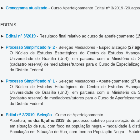
►
Cronograma atualizado
- Curso Aperfeiçoamento Edital nº 3/2019 (20.agos
EDITAIS
►
Edital nº 3/2019
- Resultado final relativo ao curso de aperfeiçoamento (
►
Processo Simplificado nº 2
- Seleção Mediadores - Especialização (
27.ag
O Núcleo de Estudos Estratégicos do Centro de Estudos Avançad
Universidade de Brasília (UnB), em parceria com o Ministério da S
(cadastro reserva) de mediadores/tutores para o Curso de Especializa
do Distrito Federal.
►
Processo Simplificado nº 1
- Seleção Mediadores - Aperfeiçoamento (
27.a
O Núcleo de Estudos Estratégicos do Centro de Estudos Avançad
Universidade de Brasília (UnB), em parceria com o Ministério da S
(cadastro reserva) de mediadores/tutores para o Curso de Aperfeiçoame
do Distrito Federal.
►
Edital nº 3/2019: Seleção
- Curso de Aperfeiçoamento
Abertura, no
dia 8.julho.2019
, do processo seletivo para seleção de 
em situação de rua, com foco na população negra – modalidade à distâ
População em Situação de Rua, com foco na População Negra – Saúd