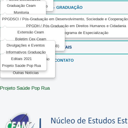
Graduação Ceam
Serviço Voluntário - Adesão
PÓS- GRADUAÇÃO
Monitoria
PPGDSCI / Pós-Graduação em Desenvolvimento, Sociedade e Cooperação I
EXTENSÃO
PPGDH / Pós-Graduação em Direitos Humanos e Cidadania
Extensão Ceam
EPPJID / Programa de Especialização
CEAM COMUNICA
Boletim Cex-Ceam
Divulgações e Eventos
Decanato de Extensão (DEX/UnB)
EDITAIS
Informativos Graduação
Editais 2021
Informativos Pós-Graduação
CONTATO
Projeto Saúde Pop Rua
Informativos UnB
Outras Notícias
Projeto Saúde Pop Rua
Resultado final das inscrições relativas ao curso de aperfeiçoamento - Edital
03/2019