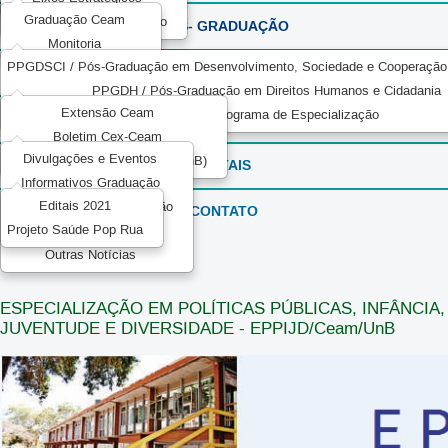
Graduação Ceam
Serviço Voluntário - Adesão
PÓS- GRADUAÇÃO
Monitoria
PPGDSCI / Pós-Graduação em Desenvolvimento, Sociedade e Cooperação I
EXTENSÃO
PPGDH / Pós-Graduação em Direitos Humanos e Cidadania
Extensão Ceam
EPPJID / Programa de Especialização
CEAM COMUNICA
Boletim Cex-Ceam
Divulgações e Eventos
Decanato de Extensão (DEX/UnB)
EDITAIS
Informativos Graduação
Editais 2021
Informativos Pós-Graduação
CONTATO
Projeto Saúde Pop Rua
Informativos UnB
Outras Notícias
ESPECIALIZAÇÃO EM POLÍTICAS PÚBLICAS, INFÂNCIA,
JUVENTUDE E DIVERSIDADE - EPPIJD/Ceam/UnB