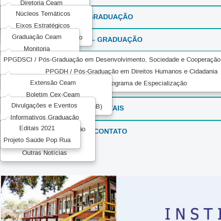
Diretoria Ceam
Núcleos Temáticos
Agendas Direção
GRADUAÇÃO
Eixos Estratégicos
Documentos Institucionais
Graduação Ceam
Serviço Voluntário - Adesão
PÓS- GRADUAÇÃO
Monitoria
PPGDSCI / Pós-Graduação em Desenvolvimento, Sociedade e Cooperação I
EXTENSÃO
PPGDH / Pós-Graduação em Direitos Humanos e Cidadania
Extensão Ceam
EPPJID / Programa de Especialização
CEAM COMUNICA
Boletim Cex-Ceam
Divulgações e Eventos
Decanato de Extensão (DEX/UnB)
EDITAIS
Informativos Graduação
Editais 2021
Informativos Pós-Graduação
CONTATO
Projeto Saúde Pop Rua
Informativos UnB
Outras Notícias