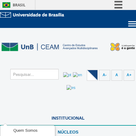
BRASIL
Simplifique!
Comunica BR
Sobre a UnB
Participe
Unidades acadêmicas
Acesso à informação
Estude na UnB
Graduação
Legislação
Pós-Graduação
Administração
Canais
Servidor
A-
A
A+
INSTITUCIONAL
Quem Somos
NÚCLEOS