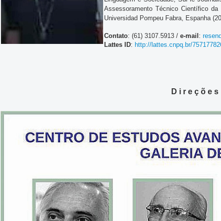
Assessoramento Técnico Científico da
Universidad Pompeu Fabra, Espanha (20
Contato
: (61) 3107.5913 /
e-mail
:
resen
Lattes ID
:
http://lattes.cnpq.br/7571778
D i r e ç õ e s 