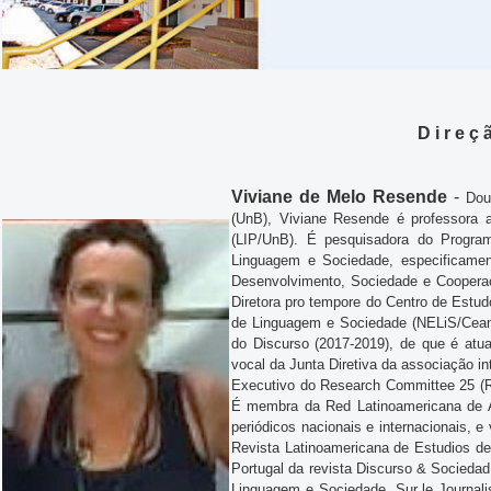
D i r e ç 
Viviane de Melo Resende
-
Dou
(UnB), Viviane Resende é professora 
(LIP/UnB). É pesquisadora do Progra
Linguagem e Sociedade, especificame
Desenvolvimento, Sociedade e Cooperaç
Diretora pro tempore do Centro de Estu
de Linguagem e Sociedade (NELiS/Ceam
do Discurso (2017-2019), de que é atua
vocal da Junta Diretiva da associação i
Executivo do Research Committee 25 (RC
É membra da Red Latinoamericana de An
periódicos nacionais e internacionais, e
Revista Latinoamericana de Estudios del
Portugal da revista Discurso & Sociedad
Linguagem e Sociedade, Sur le Journa